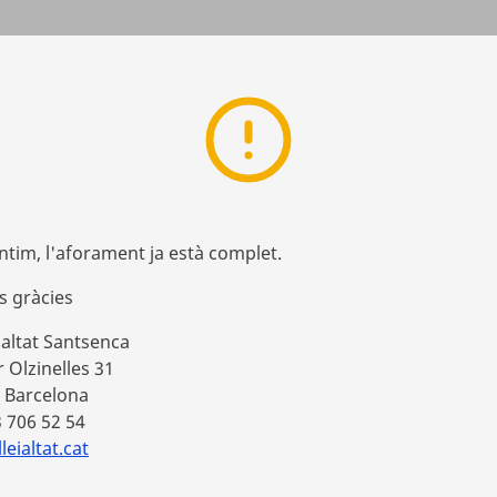
ntim, l'aforament ja està complet.
s gràcies
ialtat Santsenca
 Olzinelles 31
 Barcelona
3 706 52 54
eialtat.cat