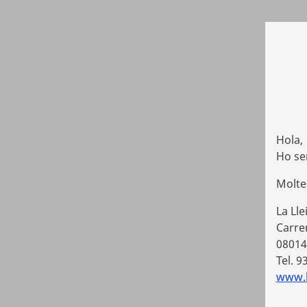
Hola,
Ho se
Molte
La Lle
Carrer
08014
Tel. 9
www.ll