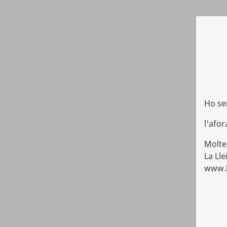
Ho se
l'afo
Molte
La Lle
www.ll