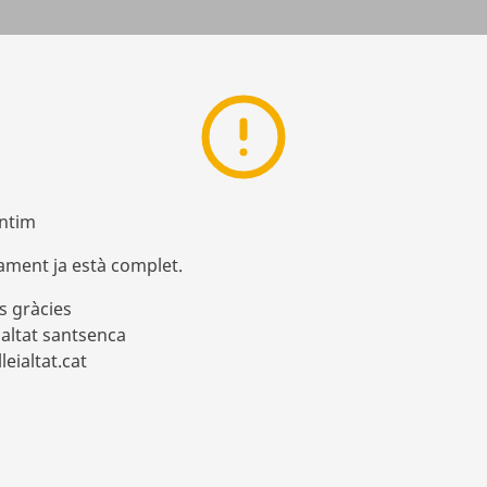
ntim
rament ja està complet.
s gràcies
ialtat santsenca
eialtat.cat